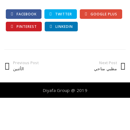
FACEBOOK
TWITTER
GOOGLE PLUS
PINTEREST
LINKEDIN
Previous Post
Next Post
مظبي مناحي
الأثنين
Diyafa Group @ 2019